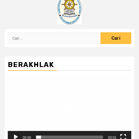
Cari
untuk:
BERAKHLAK
Pemutar
Video
00:00
03:01