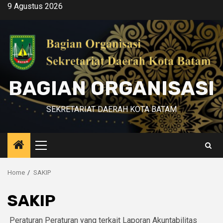
Skip
9 Agustus 2026
to
content
BAGIAN ORGANISASI
SEKRETARIAT DAERAH KOTA BATAM
Primary
Menu
Home
SAKIP
SAKIP
Peraturan Peraturan yang terkait Laporan Akuntabilitas