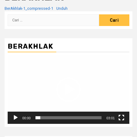
BerAkhlak-1_compressed-1
Unduh
Cari
untuk:
BERAKHLAK
Pemutar
Video
00:00
03:01