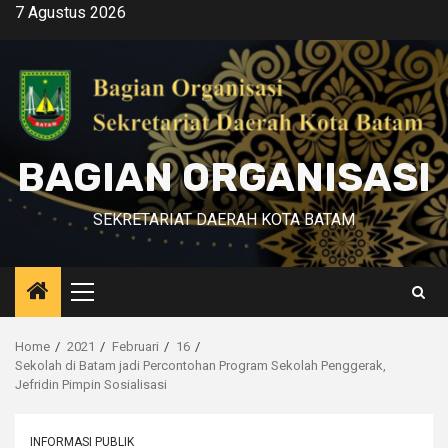
Skip
7 Agustus 2026
to
content
BAGIAN ORGANISASI
SEKRETARIAT DAERAH KOTA BATAM
Primary
Menu
Home
2021
Februari
16
Sekolah di Batam jadi Percontohan Program Sekolah Penggerak,
Jefridin Pimpin Sosialisasi
INFORMASI PUBLIK