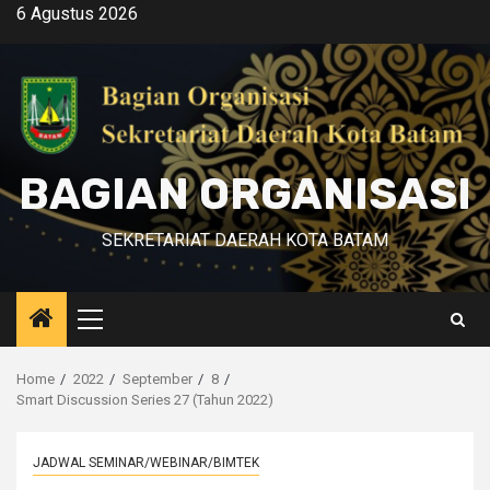
Skip
6 Agustus 2026
to
content
BAGIAN ORGANISASI
SEKRETARIAT DAERAH KOTA BATAM
Primary
Menu
Home
2022
September
8
Smart Discussion Series 27 (Tahun 2022)
JADWAL SEMINAR/WEBINAR/BIMTEK