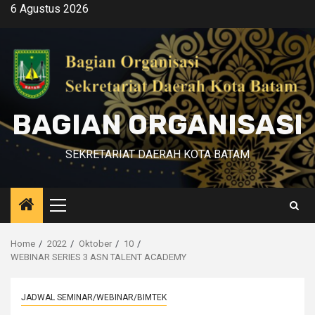
Skip
6 Agustus 2026
to
content
BAGIAN ORGANISASI
SEKRETARIAT DAERAH KOTA BATAM
Primary
Menu
Home
2022
Oktober
10
WEBINAR SERIES 3 ASN TALENT ACADEMY
JADWAL SEMINAR/WEBINAR/BIMTEK