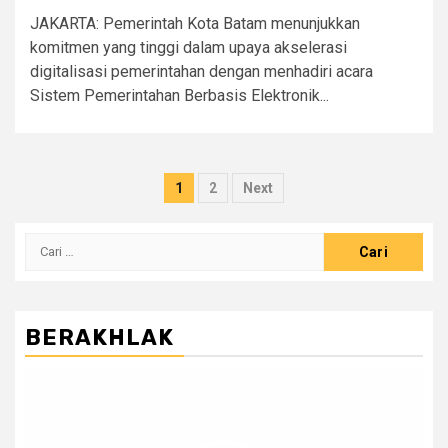
JAKARTA: Pemerintah Kota Batam menunjukkan
komitmen yang tinggi dalam upaya akselerasi
digitalisasi pemerintahan dengan menhadiri acara
Sistem Pemerintahan Berbasis Elektronik...
Paginasi
1
2
Next
pos
Cari
untuk:
BERAKHLAK
Pemutar
Video