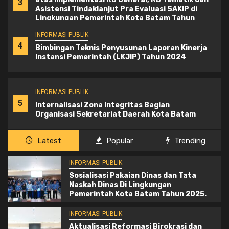
3
Asistensi Tindaklanjut Pra Evaluasi SAKIP di
Lingkungan Pemerintah Kota Batam Tahun
2024
INFORMASI PUBLIK
4
Bimbingan Teknis Penyusunan Laporan Kinerja
Instansi Pemerintah (LKJIP) Tahun 2024
INFORMASI PUBLIK
5
Internalisasi Zona Integritas Bagian
Organisasi Sekretariat Daerah Kota Batam
Latest
Popular
Trending
INFORMASI PUBLIK
Sosialisasi Pakaian Dinas dan Tata
Naskah Dinas Di Lingkungan
Pemerintah Kota Batam Tahun 2025.
INFORMASI PUBLIK
Aktualisasi Reformasi Birokrasi dan