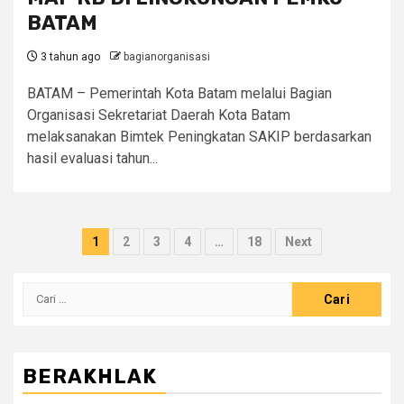
BATAM
3 tahun ago
bagianorganisasi
BATAM – Pemerintah Kota Batam melalui Bagian
Organisasi Sekretariat Daerah Kota Batam
melaksanakan Bimtek Peningkatan SAKIP berdasarkan
hasil evaluasi tahun...
Paginasi
1
2
3
4
…
18
Next
pos
Cari
untuk:
BERAKHLAK