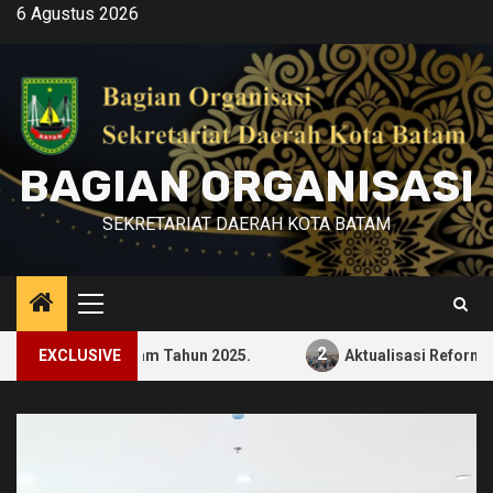
Skip
6 Agustus 2026
to
content
BAGIAN ORGANISASI
SEKRETARIAT DAERAH KOTA BATAM
Primary
Menu
2
m Tahun 2025.
EXCLUSIVE
Aktualisasi Reformasi Birokrasi dan Pen