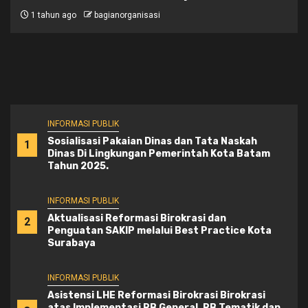
1 tahun ago
bagianorganisasi
INFORMASI PUBLIK
Sosialisasi Pakaian Dinas dan Tata Naskah
1
Dinas Di Lingkungan Pemerintah Kota Batam
Tahun 2025.
INFORMASI PUBLIK
Aktualisasi Reformasi Birokrasi dan
2
Penguatan SAKIP melalui Best Practice Kota
Surabaya
INFORMASI PUBLIK
Asistensi LHE Reformasi Birokrasi Birokrasi
atas Implementasi RB General, RB Tematik dan