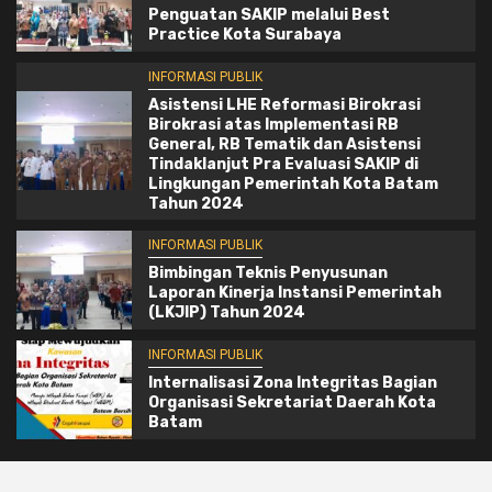
Penguatan SAKIP melalui Best
Practice Kota Surabaya
INFORMASI PUBLIK
Asistensi LHE Reformasi Birokrasi
Birokrasi atas Implementasi RB
General, RB Tematik dan Asistensi
Tindaklanjut Pra Evaluasi SAKIP di
Lingkungan Pemerintah Kota Batam
Tahun 2024
INFORMASI PUBLIK
Bimbingan Teknis Penyusunan
Laporan Kinerja Instansi Pemerintah
(LKJIP) Tahun 2024
INFORMASI PUBLIK
Internalisasi Zona Integritas Bagian
Organisasi Sekretariat Daerah Kota
Batam